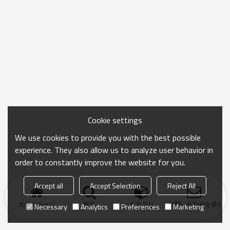
Cookie settings
We use cookies to provide you with the best possible
experience. They also allow us to analyze user behavior in
order to constantly improve the website for you.
Accept all
Accept Selection
Reject All
ホームページ
探す
カテゴリ
お問い合わせを送信
Necessary
Analytics
Preferences
Marketing