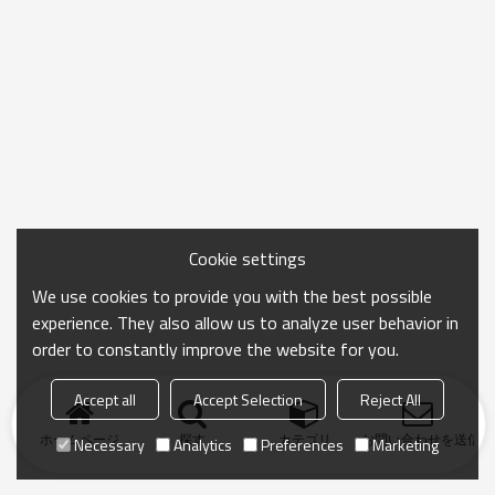
Cookie settings
We use cookies to provide you with the best possible
experience. They also allow us to analyze user behavior in
order to constantly improve the website for you.
Accept all
Accept Selection
Reject All
ホームページ
探す
カテゴリ
お問い合わせを送信
Necessary
Analytics
Preferences
Marketing