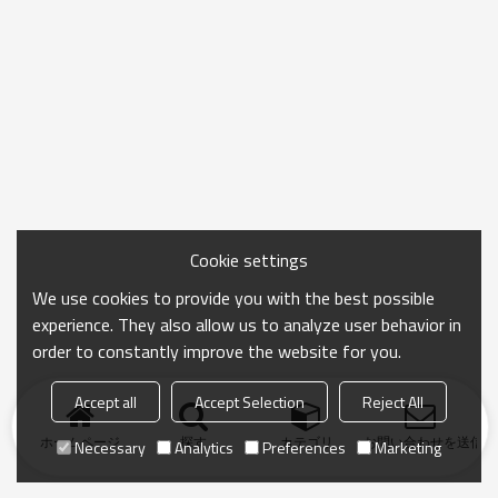
Cookie settings
We use cookies to provide you with the best possible
experience. They also allow us to analyze user behavior in
order to constantly improve the website for you.
Accept all
Accept Selection
Reject All
ホームページ
探す
カテゴリ
お問い合わせを送信
Necessary
Analytics
Preferences
Marketing