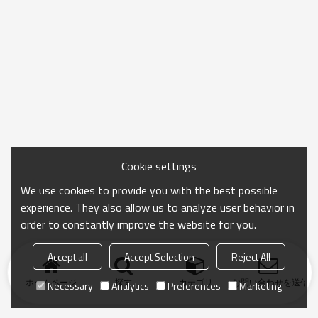
Cookie settings
We use cookies to provide you with the best possible
experience. They also allow us to analyze user behavior in
order to constantly improve the website for you.
Accept all
Accept Selection
Reject All
ホームページ
探す
カテゴリ
お問い合わせを送信
Necessary
Analytics
Preferences
Marketing