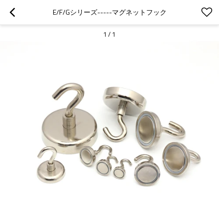
E/F/Gシリーズ-----マグネットフック
1
/
1