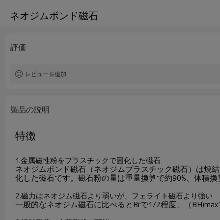
ネオジムボンド磁石
評価
レビューを追加
製品の説明
特徴
1.金属磁性粉をプラスチックで固化した磁石
ネオジムボンド磁石（ネオジムプラスチック磁石）は焼結
化した磁石です。磁石粉の量は重量換算で約90%、体積換算
2.
磁力はネオジム磁石より弱いが、フェライト磁石より強い
一般的なネオジム磁石に比べるとBrで1/2程度、（BH)ma