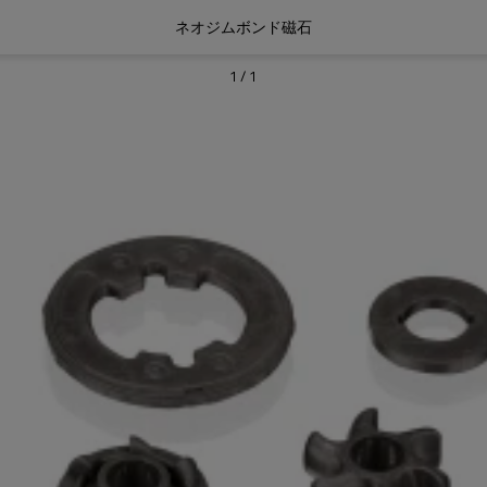
ネオジムボンド磁石
1
/
1